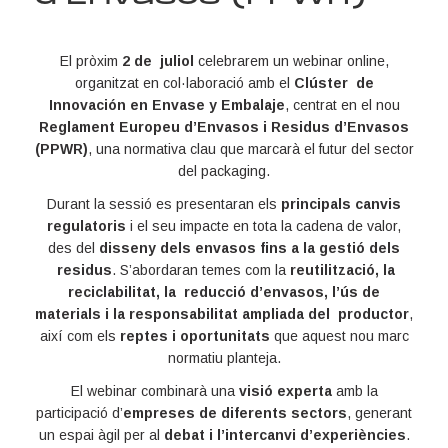
El pròxim
2 de juliol
celebrarem un webinar online,
organitzat en col·laboració amb el
Clúster de
Innovación en Envase y Embalaje
, centrat en el nou
Reglament Europeu d’Envasos i Residus d’Envasos
(PPWR)
, una normativa clau que marcarà el futur del sector
del packaging.
Durant la sessió es presentaran els
principals canvis
regulatoris
i el seu impacte en tota la cadena de valor,
des del
disseny dels envasos fins a la gestió dels
residus
. S’abordaran temes com la
reutilització, la
reciclabilitat, la reducció d’envasos, l’ús de
materials i la responsabilitat ampliada del productor
,
així com els
reptes i oportunitats
que aquest nou marc
normatiu planteja.
El webinar combinarà una
visió experta
amb la
participació d’
empreses de diferents sectors
, generant
un espai àgil per al
debat i l’intercanvi d’experiències
.