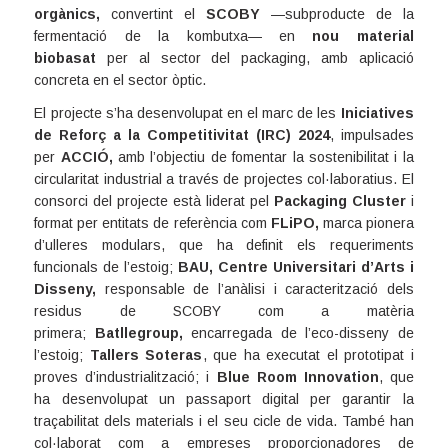
orgànics
,
convertint el
SCOBY
—subproducte de la
fermentació de la kombutxa— en
nou material
biobasat
per al sector del packaging, amb aplicació
concreta en el sector òptic.
El projecte s’ha desenvolupat en el marc de les
Iniciatives
de Reforç a la Competitivitat (IRC) 2024
, impulsades
per
ACCIÓ
,
amb l’objectiu de fomentar la sostenibilitat i la
circularitat industrial a través de projectes col·laboratius. El
consorci del projecte està liderat pel
Packaging Cluster
i
format per entitats de referència com
FLiPO
,
marca pionera
d’ulleres modulars, que ha definit els requeriments
funcionals de l’estoig;
BAU, Centre Universitari d’Arts i
Disseny
,
responsable de l’anàlisi i caracterització dels
residus de SCOBY com a matèria
primera;
Batllegroup
,
encarregada de l’eco-disseny de
l’estoig;
Tallers Soteras
, que ha executat el prototipat i
proves d’industrialització; i
Blue Room Innovation
, que
ha desenvolupat un passaport digital per garantir la
traçabilitat dels materials i el seu cicle de vida. També han
col·laborat com a empreses proporcionadores de