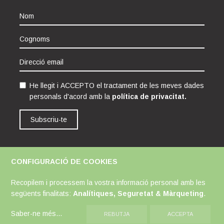
He llegit i ACCEPTO el tractament de les meves dades
personals d'acord amb la
política de privacitat.
Subscriu-te
CONFIGURACIÓ DE COOKIES
Avís Legal
Política de Cookies
Política de Privacitat
Recopilem i processem la vostra informació personal amb les
següents finalitats:
Analítiques, Seguretat & Màrqueting
.
Saber-ne més
...
REBUTJA
ACCEPTA