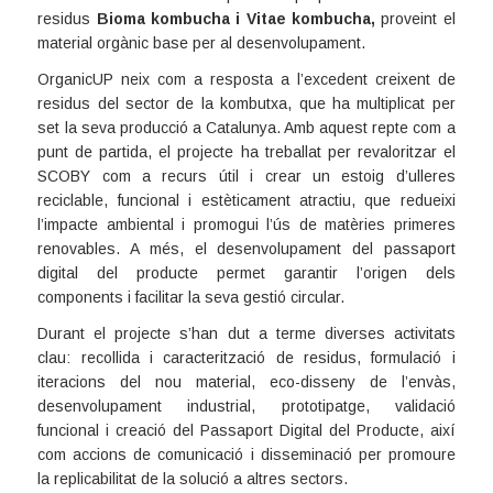
residus
Bioma kombucha
i
Vitae kombucha
,
proveint el
material orgànic base per al desenvolupament.
OrganicUP
neix com a resposta a l’excedent creixent de
residus del sector de la kombutxa, que ha multiplicat per
set la seva producció a Catalunya. Amb aquest repte com a
punt de partida, el projecte ha treballat per
revaloritzar el
SCOBY com a recurs útil
i
crear un estoig d’ulleres
reciclable, funcional i estèticament atractiu
, que redueixi
l’impacte ambiental i promogui l’ús de matèries primeres
renovables. A més, el desenvolupament del
passaport
digital
del producte permet garantir l’origen dels
components i facilitar la seva gestió circular.
Durant el projecte s’han dut a terme diverses activitats
clau: recollida i caracterització de residus, formulació i
iteracions del nou material, eco-disseny de l’envàs,
desenvolupament industrial, prototipatge, validació
funcional i creació del Passaport Digital del Producte, així
com accions de comunicació i disseminació per promoure
la replicabilitat de la solució a altres sectors.