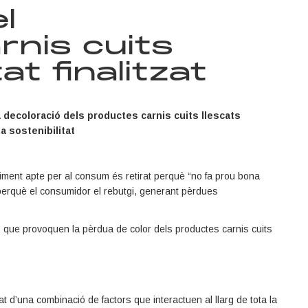
l
nis cuits
at finalitzat
a decoloració dels productes carnis cuits llescats
a sostenibilitat
iment apte per al consum és retirat perquè “no fa prou bona
t perquè el consumidor el rebutgi, generant pèrdues
s que provoquen la pèrdua de color dels productes carnis cuits
 d’una combinació de factors que interactuen al llarg de tota la