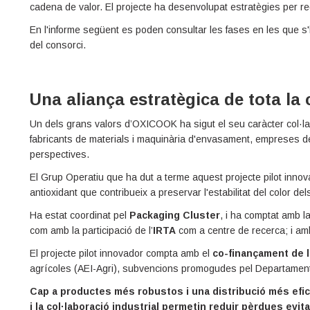
cadena de valor. El projecte ha desenvolupat estratègies per re
En l'informe següent es poden consultar les fases en les que s'h
del consorci.
Una aliança estratègica de tota la
Un dels grans valors d’OXICOOK ha sigut el seu caràcter col·lab
fabricants de materials i maquinària d'envasament, empreses de d
perspectives.
El Grup Operatiu que ha dut a terme aquest projecte pilot innov
antioxidant que contribueix a preservar l'estabilitat del color de
Ha estat coordinat pel
Packaging Cluster
, i ha comptat amb l
com
amb la participació de l’
IRTA
com a centre de recerca; i am
El projecte pilot innovador compta amb el
co-finançament de 
agrícoles (AEI-Agri), subvencions promogudes pel Departament 
Cap a productes més robustos i una distribució més efic
i la col·laboració industrial permetin reduir pèrdues evita