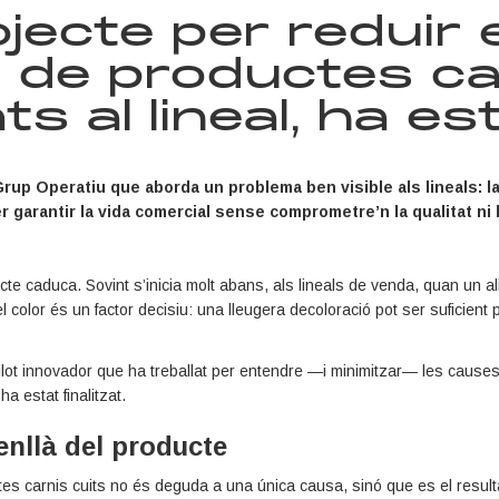
jecte per reduir e
de productes car
s al lineal, ha est
 Grup Operatiu que aborda un problema ben visible als lineals: l
 garantir la vida comercial sense comprometre’n la qualitat ni l
 caduca. Sovint s’inicia molt abans, als lineals de venda, quan un al
el color és un factor decisiu: una lleugera decoloració pot ser suficien
pilot innovador que ha treballat per entendre —i minimitzar— les cause
ha estat finalitzat.
nllà del producte
es carnis cuits no és deguda a una única causa, sinó que es el resultat