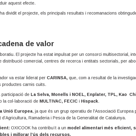
duir aquest efecte.
a dividit el projecte, els principals resultats i recomanacions obtingud
 cadena de valor
oratiu. El projecte ha estat impulsat per un consorci multisectorial, i
istribució comercial, centres de recerca i entitats sectorials, per abo
ador va estar liderat per
CARINSA,
que, com a resultat de la investi
ls productes carnis cuits.
a participació de
La Selva, Monells i NOEL, Enplater, TPL, Kao Ch
b la col·laboració de
MULTIVAC, FECIC
i
Hispack
.
la Unió Europea
, ja que és un grup operatiu de l'Associació Europea pe
d’Agricultura, Ramaderia i Pesca de la Generalitat de Catalunya.
ient:
OXICOOK ha contribuït a un
model alimentari més eficient, 
bles i millorar l’ús dels recursos.