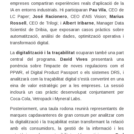
empreses compartiran experiències reals d'aplicació de la
IA en entorns industrials. Hi participaran
Pau Vila
, CEO de
LC Paper;
José Racionero
, CEO d'AIS Vision;
Marius
Rossell
, CEO de Trilogi; i
Albert Iribarne
, Manager Data
Scientist de Dribia, que exposaran casos pràctics sobre
automatització, anàlisi de dades, optimització operativa i
transformació digital.
La
digitalització i la traçabilitat
ocuparan també una part
central del programa.
David Vives
presentarà una
ponència sobre l'impacte de noves regulacions com el
PPWR, el Digital Product Passport o els sistemes DRS, i
analitzarà com la traçabilitat digital s'està convertint en una
eina de valor estratègic per a les empreses. La sessió
inclourà un cas pràctic desenvolupat conjuntament per
Coca-Cola, Vetropack i Myneral Labs.
Posteriorment, una taula rodona reunirà representants de
marques capdavanteres de gran consum per analitzar com
la digitalització i la traçabilitat estan transformant la relació
amb els consumidors, la gestió de la informació i les