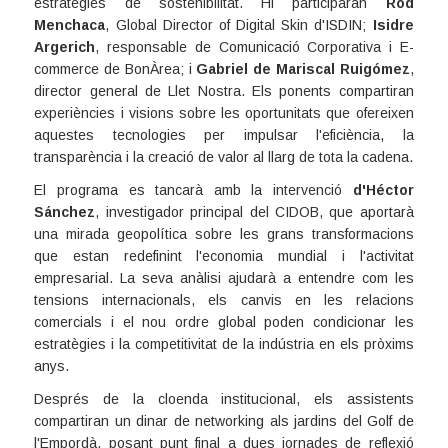
estratègies de sostenibilitat. Hi participaran
Rod
Menchaca
, Global Director of Digital Skin d'ISDIN;
Isidre
Argerich
, responsable de Comunicació Corporativa i E-
commerce de BonÀrea; i
Gabriel de Mariscal Ruigómez
,
director general de Llet Nostra. Els ponents compartiran
experiències i visions sobre les oportunitats que ofereixen
aquestes tecnologies per impulsar l'eficiència, la
transparència i la creació de valor al llarg de tota la cadena.
El programa es tancarà amb la intervenció
d'Héctor
Sánchez
, investigador principal del CIDOB, que aportarà
una mirada geopolítica sobre les grans transformacions
que estan redefinint l'economia mundial i l'activitat
empresarial. La seva anàlisi ajudarà a entendre com les
tensions internacionals, els canvis en les relacions
comercials i el nou ordre global poden condicionar les
estratègies i la competitivitat de la indústria en els pròxims
anys.
Després de la cloenda institucional, els assistents
compartiran un dinar de networking als jardins del Golf de
l'Empordà, posant punt final a dues jornades de reflexió