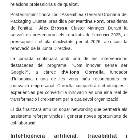
relacions professionals de qualitat.
Posteriorment tindrà lloc l'Assemblea General Ordinària del
Packaging Cluster, presidida per
Martina Font
, presidenta
de l'entitat, i
Àlex Brossa
, Cluster Manager. Durant la
sessió es presentaran els resultats de l'exercici 2025, el
pressupost i el pla d'activitats per al 2026, així com la
renovació de la Junta Directiva.
La jornada continuarà amb una de les intervencions
destacades del programa: "Com innovar sense ser
Google?", a càrrec
d'Alfons Cornella
, fundador
d'Infonomia i una de les veus més reconegudes en
innovació empresarial. Cornella compartirà metodologies i
experiències per convertir la innovació en una eina real de
transformació i creixement per a qualsevol organització.
El dia finalitzarà amb un sopar networking que permetrà als
assistents reforçar vincles i generar noves oportunitats de
col·laboració.
Intel·ligència artificial, traçabilitat i