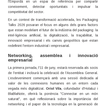
l'Empordà en un espai de referència per compartir
coneixement, detectar oportunitats i impulsar la
competitivitat del sector.
En un context de transformació accelerada, les Packaging
Talks 2026 posaran el focus en alguns dels grans factors
que estan modelant el futur de la indústria del packaging: la
intel·ligència artificial, la digitalització, la traçabilitat, la
innovació empresarial i els canvis geopolítics que estan
redefinint l'entorn industrial i empresarial.
Networking, assemblea i innovació
empresarial
La primera jornada, l'11 de juny, estarà reservada als socis
de l'entitat i inclourà la celebració de l'Assemblea General.
L’esdeveniment començarà amb una sessió dedicada al
valor de les connexions humanes en un entorn cada
vegada més digitalitzat.
Oriol Vila
, cofundador d'Holaluz i
BlaBlaNote, oferirà la ponència "Connectar en un món
saturat", en què reflexionarà sobre la importància del
networking i el paper de la tecnologia en la generació de