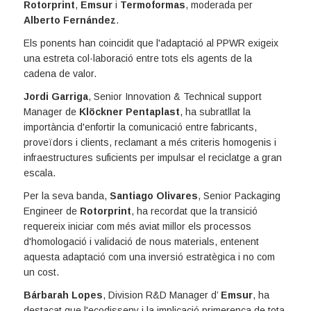
Rotorprint
,
Emsur
i
Termoformas
, moderada per
Alberto Fernández
.
Els ponents han coincidit que l'adaptació al PPWR exigeix
una estreta col·laboració entre tots els agents de la
cadena de valor.
Jordi Garriga
, Senior Innovation & Technical support
Manager de
Klöckner Pentaplast
, ha subratllat la
importància d'enfortir la comunicació entre fabricants,
proveïdors i clients, reclamant a més criteris homogenis i
infraestructures suficients per impulsar el reciclatge a gran
escala.
Per la seva banda,
Santiago Olivares
, Senior Packaging
Engineer de
Rotorprint
, ha recordat que la transició
requereix iniciar com més aviat millor els processos
d'homologació i validació de nous materials, entenent
aquesta adaptació com una inversió estratègica i no com
un cost.
Bárbarah Lopes
, Division R&D Manager d’
Emsur
, ha
destacat que l'ecodisseny i la implicació primerenca de tota