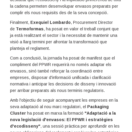
la cadena permeten desenvolupar envasos preparats per
complir els nous requisits des de la seva concepció.
Finalment,
Exequiel Lombardo
, Procurement Director
de
Termoformas
, ha posat en valor el treball conjunt que
ja està realitzant el sector i la necessitat de mantenir una
visió a llarg termini per afrontar la transformació que
planteja el reglament.
Com a conclusió, la jornada ha posat de manifest que el
compliment del PPWR requerirà no només adaptar els
envasos, sinó també reforçar la coordinació entre
empreses, disposar d'informació unificada i clarificació
normativa i anticipar les decisions de disseny i innovació
per arribar preparats als nous terminis regulatoris.
Amb l'objectiu de seguir acompanyant les empreses en la
seva adaptació al nou marc regulatori, el
Packaging
Cluster
ha posat en marxa la formació
"Adaptació a la
nova legislació d'envasos: El PPWR i estratègies
d'ecodisseny"
, una sessió pràctica per aprofundir en les