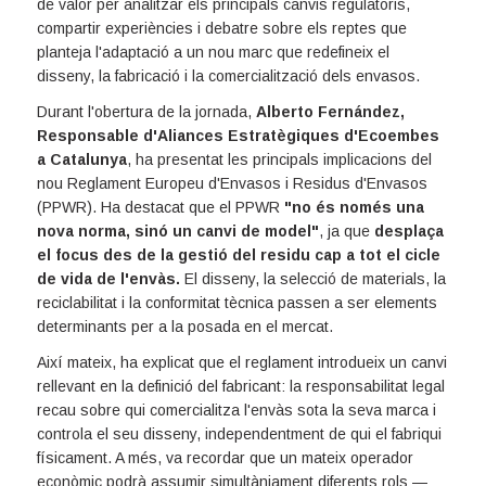
de valor per analitzar els principals canvis regulatoris,
compartir experiències i debatre sobre els reptes que
planteja l'adaptació a un nou marc que redefineix el
disseny, la fabricació i la comercialització dels envasos.
Durant l'obertura de la jornada,
Alberto Fernández,
Responsable d'Aliances Estratègiques d'Ecoembes
a Catalunya
, ha presentat les principals implicacions del
nou Reglament Europeu d'Envasos i Residus d'Envasos
(PPWR). Ha destacat que el PPWR
"no és només una
nova norma, sinó un canvi de model"
, ja que
desplaça
el focus des de la gestió del residu cap a tot el cicle
de vida de l'envàs.
El disseny, la selecció de materials, la
reciclabilitat i la conformitat tècnica passen a ser elements
determinants per a la posada en el mercat.
Així mateix, ha explicat que el reglament introdueix un canvi
rellevant en la definició del fabricant: la responsabilitat legal
recau sobre qui comercialitza l'envàs sota la seva marca i
controla el seu disseny, independentment de qui el fabriqui
físicament. A més, va recordar que un mateix operador
econòmic podrà assumir simultàniament diferents rols —