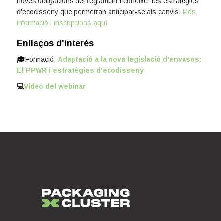
noves obligacions del reglament i conèixer les estratègies
d'ecodisseny que permetran anticipar-se als canvis.
Més
informació i inscripcions aquí
Enllaços d'interès
🎓F
ormació:
Adaptació a la nova legislació d'envasos:
El PPWR i estratègies d'ecodisseny
💻
Vídeo del webinar