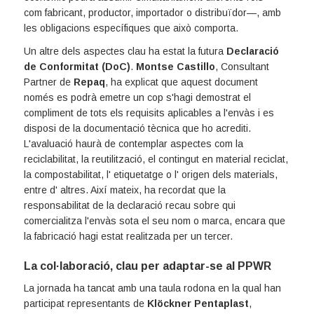
com fabricant, productor, importador o distribuïdor—, amb
les obligacions específiques que això comporta.
Un altre dels aspectes clau ha estat la futura
Declaració
de Conformitat (DoC)
.
Montse Castillo
, Consultant
Partner de
Repaq
, ha explicat que aquest document
només es podrà emetre un cop s'hagi demostrat el
compliment de tots els requisits aplicables a l'envàs i es
disposi de la documentació tècnica que ho acrediti.
L'avaluació haurà de contemplar aspectes com la
reciclabilitat, la reutilització, el contingut en material reciclat,
la compostabilitat, l' etiquetatge o l' origen dels materials,
entre d' altres. Així mateix, ha recordat que la
responsabilitat de la declaració recau sobre qui
comercialitza l'envàs sota el seu nom o marca, encara que
la fabricació hagi estat realitzada per un tercer.
La col·laboració, clau per adaptar-se al PPWR
La jornada ha tancat amb una taula rodona en la qual han
participat representants de
Klöckner Pentaplast
,