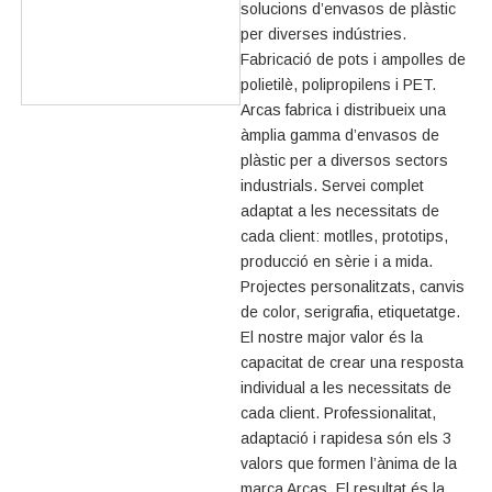
solucions d’envasos de plàstic
per diverses indústries.
Fabricació de pots i ampolles de
polietilè, polipropilens i PET.
Arcas fabrica i distribueix una
àmplia gamma d’envasos de
plàstic per a diversos sectors
industrials. Servei complet
adaptat a les necessitats de
cada client: motlles, prototips,
producció en sèrie i a mida.
Projectes personalitzats, canvis
de color, serigrafia, etiquetatge.
El nostre major valor és la
capacitat de crear una resposta
individual a les necessitats de
cada client. Professionalitat,
adaptació i rapidesa són els 3
valors que formen l’ànima de la
marca Arcas. El resultat és la