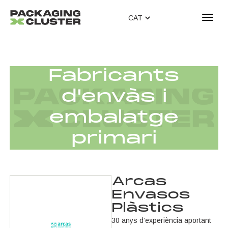
T
o
g
g
l
Fabricants
e
n
d'envàs i
a
v
embalatge
i
g
primari
a
t
i
o
Arcas
n
Envasos
Plàstics
30 anys d’experiència aportant