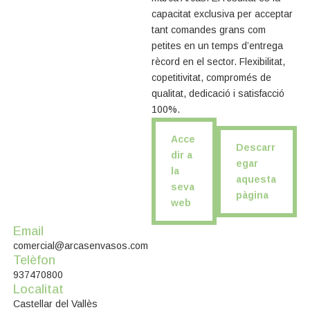
capacitat exclusiva per acceptar
tant comandes grans com
petites en un temps d’entrega
rècord en el sector. Flexibilitat,
copetitivitat, compromés de
qualitat, dedicació i satisfacció
100%.
Acce
Descarr
dir a
egar
la
aquesta
seva
pàgina
web
Email
comercial@arcasenvasos.com
Telèfon
937470800
Localitat
Castellar del Vallès