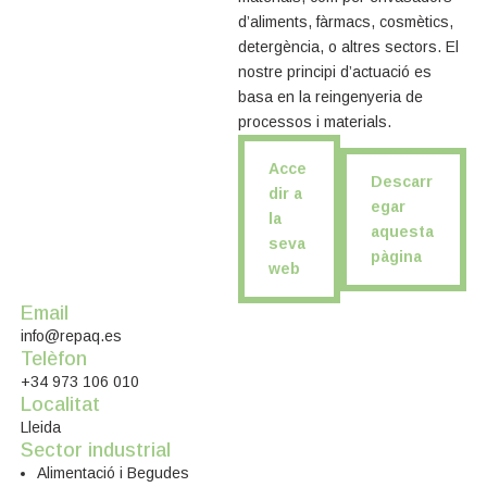
d’aliments, fàrmacs, cosmètics,
detergència, o altres sectors. El
nostre principi d’actuació es
basa en la reingenyeria de
processos i materials.
Acce
Descarr
dir a
egar
la
aquesta
seva
pàgina
web
Email
info@repaq.es
Telèfon
+34 973 106 010
Localitat
Lleida
Sector industrial
Alimentació i Begudes