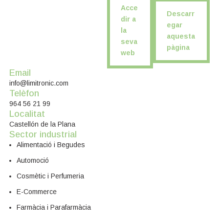
Acce
Descarr
dir a
egar
la
aquesta
seva
pàgina
web
Email
info@limitronic.com
Telèfon
964 56 21 99
Localitat
Castellón de la Plana
Sector industrial
Alimentació i Begudes
Automoció
Cosmètic i Perfumeria
E-Commerce
Farmàcia i Parafarmàcia