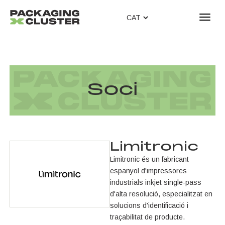
T
o
g
g
l
e
n
Soci
a
v
i
g
a
Limitronic
t
Limitronic és un fabricant
i
espanyol d'impressores
o
industrials inkjet single-pass
n
d'alta resolució, especialitzat en
solucions d'identificació i
traçabilitat de producte.