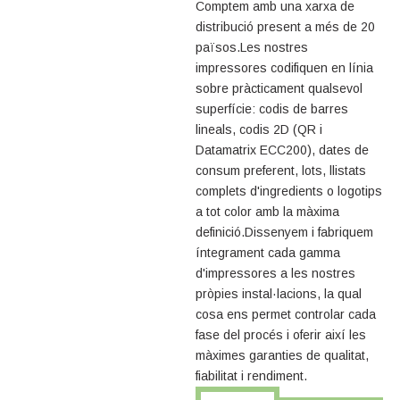
Comptem amb una xarxa de
distribució present a més de 20
països.Les nostres
impressores codifiquen en línia
sobre pràcticament qualsevol
superfície: codis de barres
lineals, codis 2D (QR i
Datamatrix ECC200), dates de
consum preferent, lots, llistats
complets d'ingredients o logotips
a tot color amb la màxima
definició.Dissenyem i fabriquem
íntegrament cada gamma
d'impressores a les nostres
pròpies instal·lacions, la qual
cosa ens permet controlar cada
fase del procés i oferir així les
màximes garanties de qualitat,
fiabilitat i rendiment.