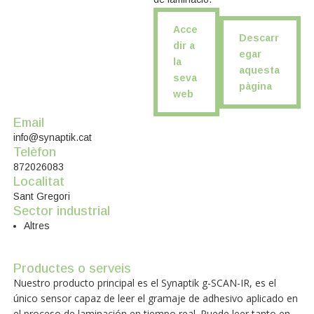
Acce
Descarr
dir a
egar
la
aquesta
seva
pàgina
web
Email
info@synaptik.cat
Telèfon
872026083
Localitat
Sant Gregori
Sector industrial
Altres
Productes o serveis
Nuestro producto principal es el Synaptik g-SCAN-IR, es el
único sensor capaz de leer el gramaje de adhesivo aplicado en
el proceso de laminación en tiempo real. Puede leer tanto en