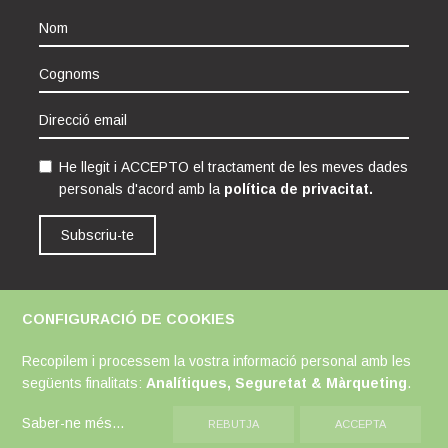
He llegit i ACCEPTO el tractament de les meves dades
personals d'acord amb la
política de privacitat.
Subscriu-te
CONFIGURACIÓ DE COOKIES
Avís Legal
Política de Cookies
Política de Privacitat
Recopilem i processem la vostra informació personal amb les
següents finalitats:
Analítiques, Seguretat & Màrqueting
.
Saber-ne més
...
REBUTJA
ACCEPTA