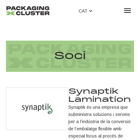
T
o
g
g
l
e
n
Soci
a
v
i
g
a
Synaptik
t
Lamination
i
o
Synaptik és una empresa que
n
subministra solucions i serveis
per a l’indústria de la conversió
de l’embalatge flexible amb
especial focus al procés de