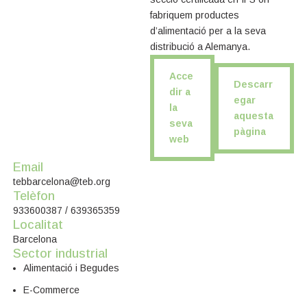
fabriquem productes
d’alimentació per a la seva
distribució a Alemanya.
Acce
Descarr
dir a
egar
la
aquesta
seva
pàgina
web
Email
tebbarcelona@teb.org
Telèfon
933600387 / 639365359
Localitat
Barcelona
Sector industrial
Alimentació i Begudes
E-Commerce