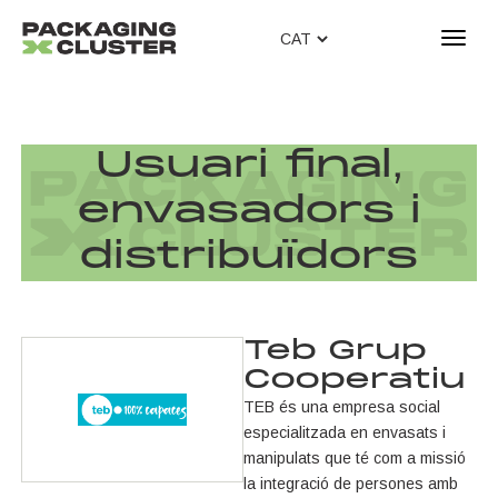
T
o
g
g
l
Usuari final,
e
n
envasadors i
a
v
distribuïdors
i
g
a
t
Teb Grup
i
Cooperatiu
o
n
TEB és una empresa social
especialitzada en envasats i
manipulats que té com a missió
la integració de persones amb