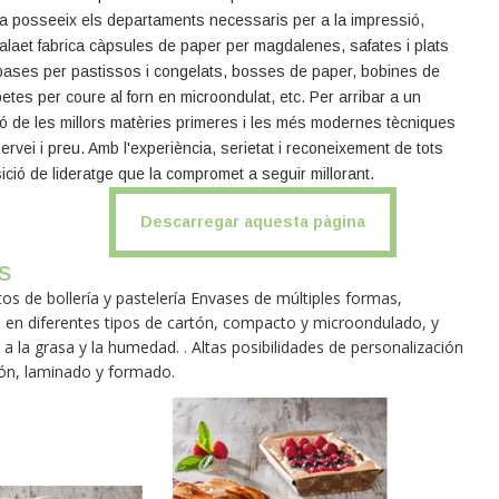
sa posseeix els departaments necessaris per a la impressió,
 Salaet fabrica càpsules de paper per magdalenes, safates i plats
, bases per pastissos i congelats, bosses de paper, bobines de
etes per coure al forn en microondulat, etc. Per arribar a un
ció de les millors matèries primeres i les més modernes tècniques
servei i preu. Amb l'experiència, serietat i reconeixement de tots
ició de lideratge que la compromet a seguir millorant.
Descarregar aquesta pàgina
s
s de bollería y pastelería Envases de múltiples formas,
 en diferentes tipos de cartón, compacto y microondulado, y
a la grasa y la humedad. . Altas posibilidades de personalización
ión, laminado y formado.