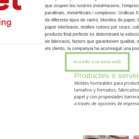
que ocupen les nostres instal•lacions, l'empre
parafinats, metal•litzats i complexos. Gráficas
de diferents tipus de cartró, blondes de paper
paper interleaver, motlles rodons per coure, cub
producte final perfecte és determinant la selec
de fabricació, factors que garanteixen qualitat, 
els clients, la companyia ha aconseguit una pos
Accedir a la seva web
Productes o servei
Moldes horneables para producto
tamaños y formatos, fabricados
papel y con propiedades barrera 
a través de opciones de impres