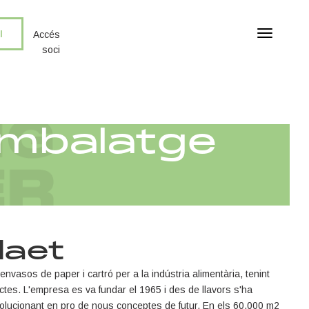
I
T
Accés
o
soci
g
g
l
e
n
embalatge
a
v
i
g
a
t
i
laet
o
n
’envasos de paper i cartró per a la indústria alimentària, tenint
ctes. L'empresa es va fundar el 1965 i des de llavors s'ha
olucionant en pro de nous conceptes de futur. En els 60.000 m2