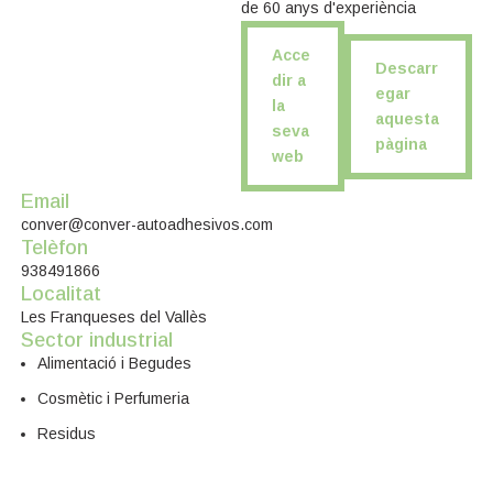
de 60 anys d'experiència
Acce
Descarr
dir a
egar
la
aquesta
seva
pàgina
web
Email
conver@conver-autoadhesivos.com
Telèfon
938491866
Localitat
Les Franqueses del Vallès
Sector industrial
Alimentació i Begudes
Cosmètic i Perfumeria
Residus