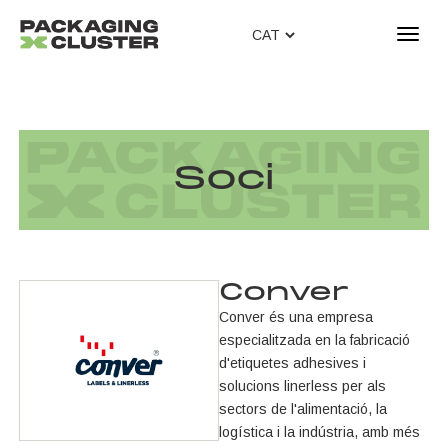
T
o
g
g
l
e
n
Soci
a
v
i
g
a
Conver
t
Conver és una empresa
i
especialitzada en la fabricació
o
d'etiquetes adhesives i
n
solucions linerless per als
sectors de l'alimentació, la
logística i la indústria, amb més