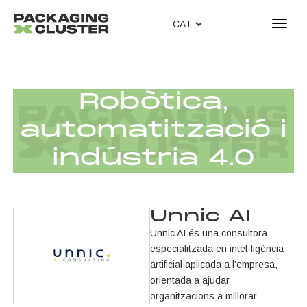
T
o
g
g
l
Robòtica,
e
n
automatització i
a
v
indústria 4.0
i
g
a
t
Unnic AI
i
Unnic AI és una consultora
o
especialitzada en intel·ligència
n
artificial aplicada a l’empresa,
orientada a ajudar
organitzacions a millorar