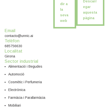
Descarr
dir a
egar
la
aquesta
seva
pàgina
web
Email
contacto@unnic.ai
Telèfon
685756630
Localitat
Girona
Sector industrial
Alimentació i Begudes
Automoció
Cosmètic i Perfumeria
Electrònica
Farmàcia i Parafarmàcia
Mobiliari