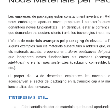
Nous Materials per Pa
Les empreses de packaging estan constantment invertint en R+D 
seus embalatges aportant noves propietats i característiques
donant-los noves funcionalitats i, en definitiva, estar al corrent
que demanden els sectors clients i amb les tecnologies i nous ma
L'oferta de
materials avançats pel packaging
és elevada i a l
Alguns exemples són els materials substitutius o additius que, 
els materials actuals, proporcionen
millores qualitatives del pac
que incorporen noves funcionalitats als envasos (aconse
intel·ligent
) o els fan
més sostenibles
(packaging comestible, b
etc.).
El proper dia 14 de desembre explorarem les novetats e
acompanyen el sector del packaging en la transició cap a la majo
funcionalitat dels envasos.
T'INTERESSA SI ETS...
Fabricant/distribuidor de materials que busqui aprofundir 