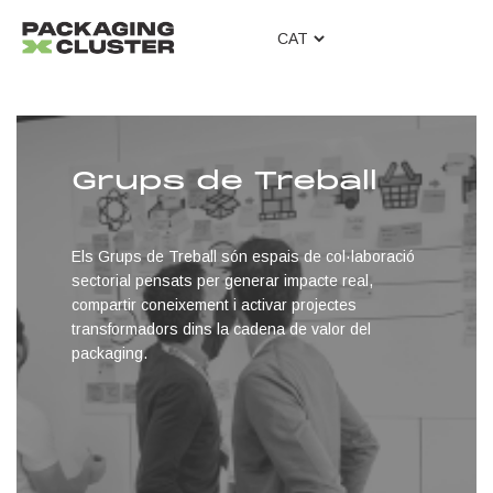
T
o
g
g
l
e
Grups de Treball
n
a
v
i
Els Grups de Treball són espais de col·laboració
g
sectorial pensats per generar impacte real,
a
compartir coneixement i activar projectes
t
transformadors dins la cadena de valor del
i
packaging.
o
n