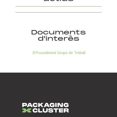
InnoPackaging 360
TalentPack en clau de gènere
Documents
d'interès
📄Procediment Grups de Treball