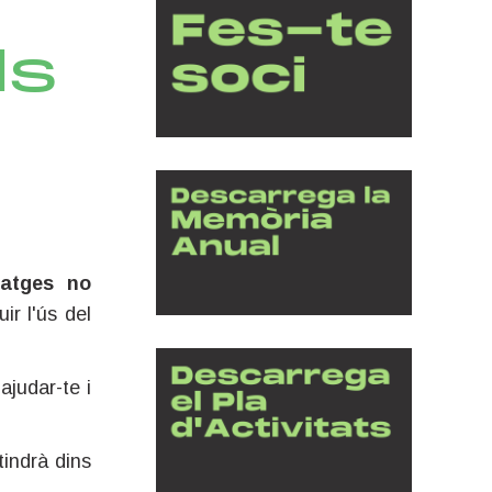
ls
latges no
ir l'ús del
ajudar-te i
tindrà dins