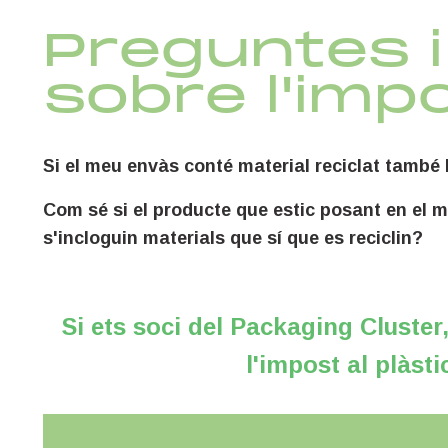
Preguntes 
sobre l'imp
Si el meu envàs conté material reciclat també
L'impost al plàstic afecta a la quantitat de plàsti
Com sé si el producte que estic posant en el m
0,45€/kg
de plàstic verge.
s'incloguin materials que sí que es reciclin?
Encara que aquesta qüestió està fora de l'abast de
i residus sustenta la denominació de reciclable e
*
Segons
indica la Llei 07/2022 de residus, la quantitat de mate
Si ets soci del Packaging Cluster
per a garantir la reciclabilitat de l'envàs, aqu
entitat acreditada per a remetre la certificació a l'empara de 
l'impost al plàsti
fabricació, ús, classificació i recollida. Per a veri
l'ús de l'eina
, compatible amb la norma r
Recyclass