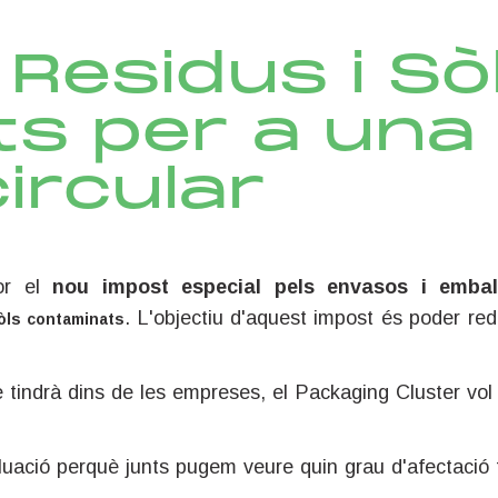
 Residus i Sò
s per a una
ircular
or el
n
ou impost especial pels envasos i emba
. L'objectiu d'aquest impost és poder redu
òls contaminats
ue tindrà dins de les empreses, el Packaging Cluster vol 
luació perquè junts pugem veure quin grau d'afectació 