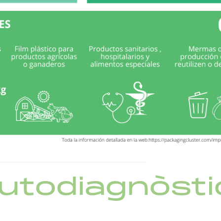
autodiagnòsti