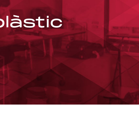
plàstic